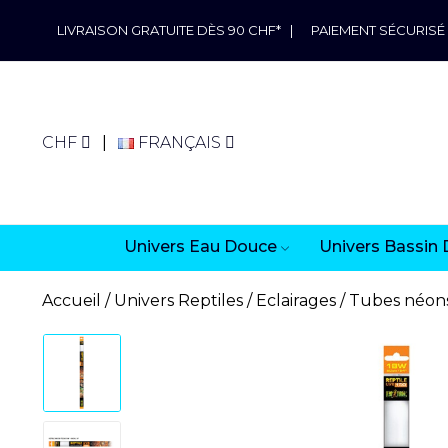
LIVRAISON GRATUITE DÈS 90 CHF*
|
PAIEMENT SÉCURISÉ
CHF
FRANÇAIS
Univers Eau Douce
Univers Bassin 
Accueil
Univers Reptiles
Eclairages
Tubes néon