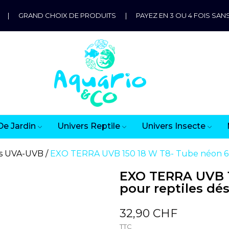
|
GRAND CHOIX DE PRODUITS
|
PAYEZ EN 3 OU 4 FOIS SANS
De Jardin
Univers Reptile
Univers Insecte
s UVA-UVB
EXO TERRA UVB 150 18 W T8- Tube néon 60
EXO TERRA UVB 1
pour reptiles dé
32,90 CHF
TTC