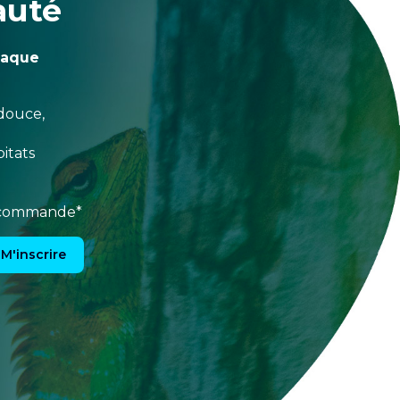
auté
haque
douce,
itats
e commande*
M'inscrire