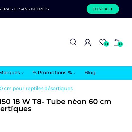
 FRAIS ET SANS INTÉRÊTS
CONTACT
0
0
Marques
% Promotions %
Blog
 cm pour reptiles désertiques
50 18 W T8- Tube néon 60 cm
sertiques