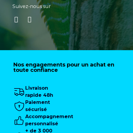
Suivez-nous sur
Nos engagements pour un achat en
toute confiance
Livraison
rapide 48h
Paiement
sécurisé
Accompagnement
personnalisé
+ de 3 000