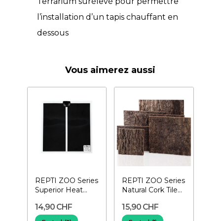
Terrarium surélevé pour permettre
l’installation d’un tapis chauffant en
dessous
Vous aimerez aussi
REPTI ZOO Series
REPTI ZOO Series
Superior Heat
Natural Cork Tile
Mats 7 Watts-
Background 20 x
14,90 CHF
15,90 CHF
Tapis...
30 cm-...