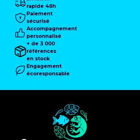
rapide 48h
Paiement
sécurisé
Accompagnement
personnalisé
+ de 3 000
références
en stock
Engagement
écoresponsable