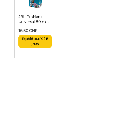
JBL ProHaru
Universal 80 ml-
Colle universelle
16,50 CHF
noire
Expédié sous 10 à 15
jours