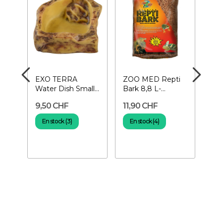
le
EXO TERRA
ZOO MED Repti
KO
-
Water Dish Small-
Bark 8,8 L-
Ca
Gamelle à eau
Substrat pour
Pla
9,50 CHF
11,90 CHF
21
pour reptiles
terrarium
ter
En stock (3)
En stock (4)
E