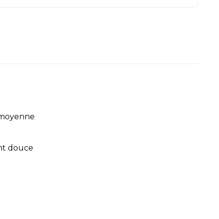
e moyenne
ent douce