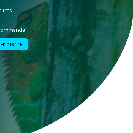
itats
e commande*
M'inscrire