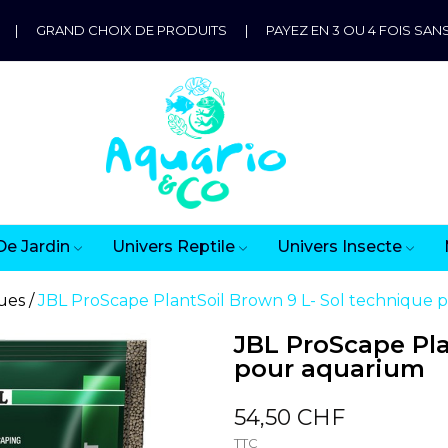
|
GRAND CHOIX DE PRODUITS
|
PAYEZ EN 3 OU 4 FOIS SANS
De Jardin
Univers Reptile
Univers Insecte
ues
JBL ProScape PlantSoil Brown 9 L- Sol technique
JBL ProScape Pla
pour aquarium
54,50 CHF
TTC