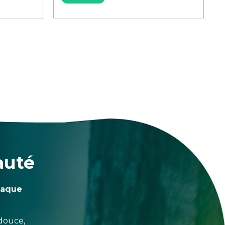
auté
haque
douce,