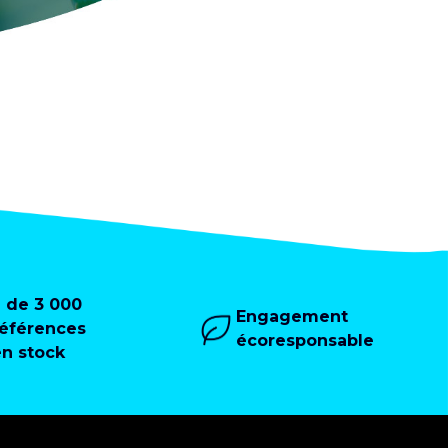
+ de 3 000
Engagement
références
écoresponsable
en stock