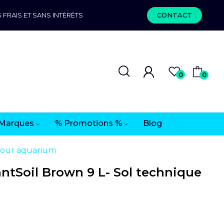
 FRAIS ET SANS INTÉRÊTS
CONTACT
0
0
Marques
% Promotions %
Blog
 pour aquarium
ntSoil Brown 9 L- Sol technique