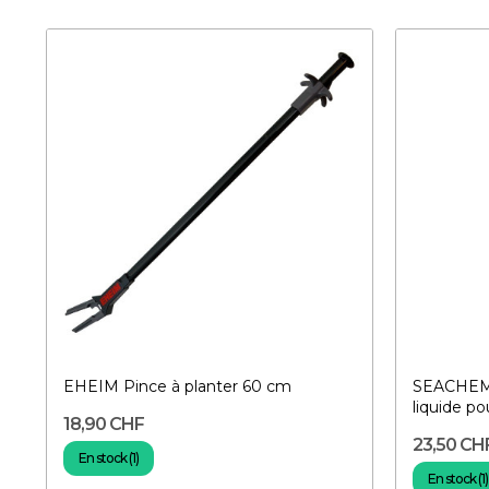
EHEIM Pince à planter 60 cm
SEACHEM F
liquide po
18,90 CHF
23,50 CH
En stock (1)
En stock (1)