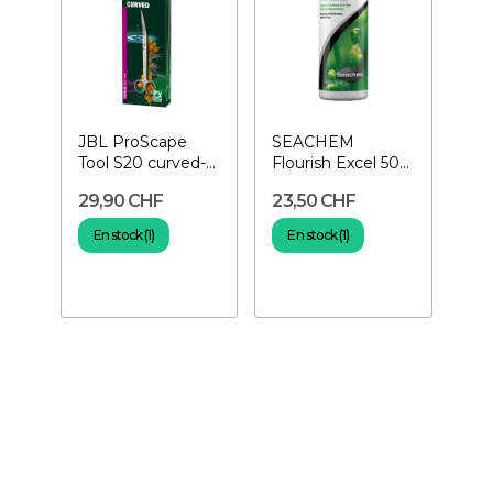
JBL ProScape
SEACHEM
Tool S20 curved-
Flourish Excel 500
Ciseaux angulaires
ml- Carbone
29,90 CHF
23,50 CHF
pour...
organique pour...
En stock (1)
En stock (1)