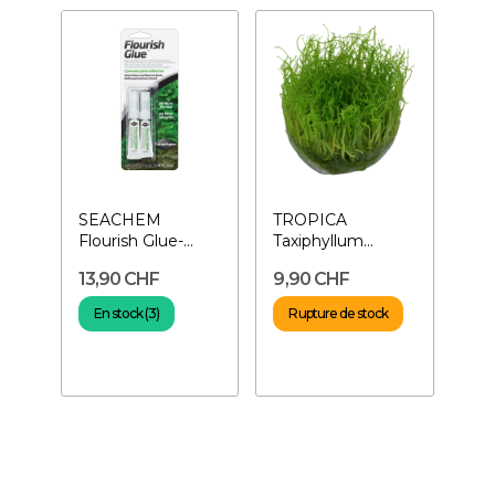
SEACHEM
TROPICA
Flourish Glue-
Taxiphyllum
Colles spéciales
barbieri- Mousse
13,90 CHF
9,90 CHF
pour plantes
de Java
En stock (3)
Rupture de stock