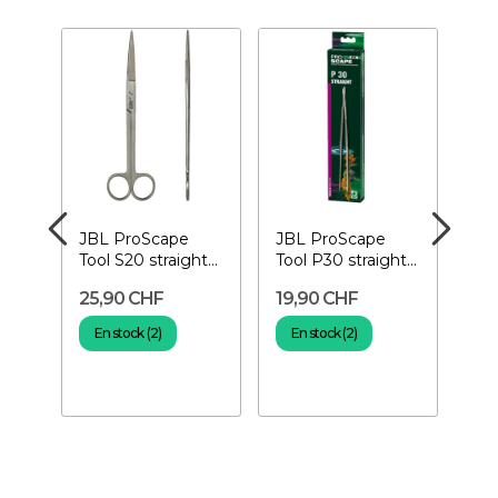
JBL ProScape
JBL ProScape
EA
–
Tool S20 straight-
Tool P30 straight-
Pro
Ciseaux droits
Pince droite
Eng
25,90 CHF
19,90 CHF
7,
té
pour plantes
pou
En stock (2)
En stock (2)
E