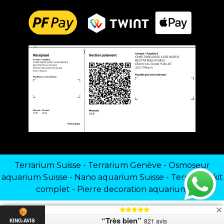
Terrarium Suisse
-
Terrarium Genève
-
Osmoseur
aquarium Suisse
-
Nano aquarium Suisse
-
Terrarium kit
complet
-
Pierre decoration aquarium
“Très bien”
821 avis
KING-AVIS