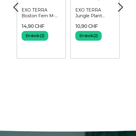
le
EXO TERRA
EXO TERRA
KO
-
Boston Fern M-
Jungle Plant
Ca
Plante pour
Abutilon 35 cm-
Pla
14,90 CHF
10,90 CHF
21
terrarium
Plante suspendue
ter
En stock (2)
En stock (2)
E