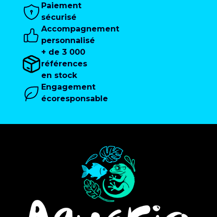
Paiement
sécurisé
Accompagnement
personnalisé
+ de 3 000
références
en stock
Engagement
écoresponsable