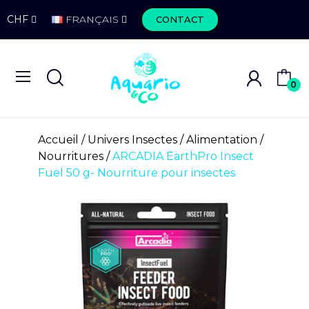
CHF
FRANÇAIS
CONTACT
0
Accueil
Univers Insectes
Alimentation
Nourritures
ARCADIA EarthPro Insect
Fuel 50 g- Nourriture pour insectes