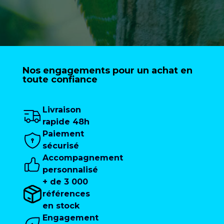
Nos engagements pour un achat en
toute confiance
Livraison
rapide 48h
Paiement
sécurisé
Accompagnement
personnalisé
+ de 3 000
références
en stock
Engagement