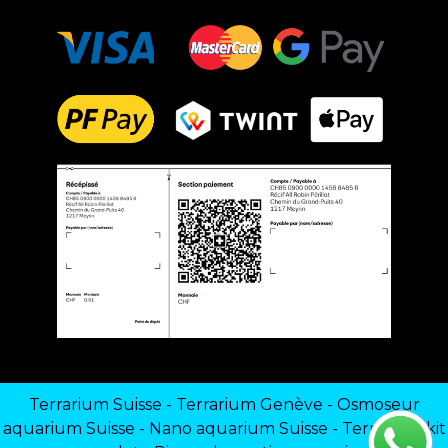
Terrarium Suisse
-
Terrarium Genève
-
Osmoseur
aquarium Suisse
-
Nano aquarium Suisse
-
Terrarium kit