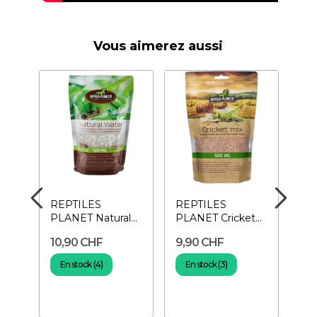
Vous aimerez aussi
REPTILES
REPTILES
RE
PLANET Natural
PLANET Cricket
Bur
r
Water 500 ml-
Mix 500 ml-
Nou
10,90 CHF
9,90 CHF
13
Eau en gelée
Nourriture pour
ins
pour...
insectes
En stock (4)
En stock (3)
E