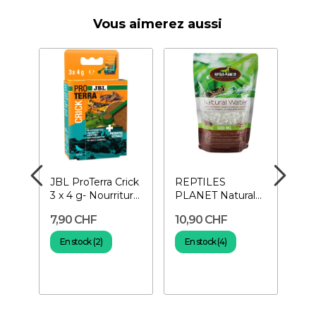
Vous aimerez aussi
JBL ProTerra Crick
REPTILES
HO
3 x 4 g- Nourriture
PLANET Natural
Pea
r
pour insectes
Water 500 ml-
250
7,90 CHF
10,90 CHF
7,
Eau en gelée
gel
pour...
ins
En stock (2)
En stock (4)
E