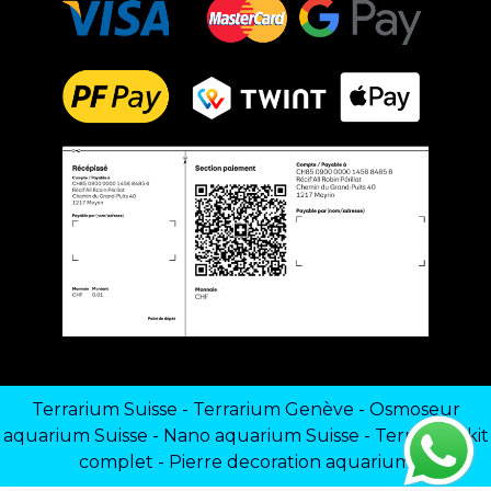
Terrarium Suisse
-
Terrarium Genève
-
Osmoseur
aquarium Suisse
-
Nano aquarium Suisse
-
Terrarium kit
complet
-
Pierre decoration aquarium