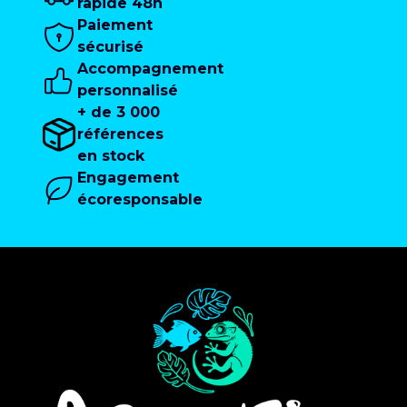
rapide 48h
Paiement
sécurisé
Accompagnement
personnalisé
+ de 3 000
références
en stock
Engagement
écoresponsable