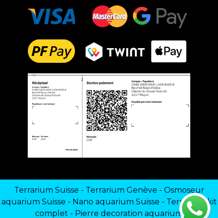
Terrarium Suisse
-
Terrarium Genève
-
Osmoseur
aquarium Suisse
-
Nano aquarium Suisse
-
Terrarium kit
complet
-
Pierre decoration aquarium