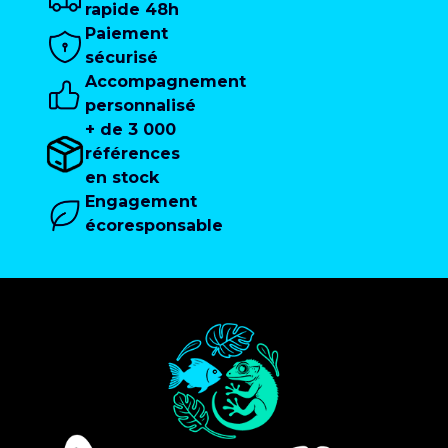
rapide 48h
Paiement
sécurisé
Accompagnement
personnalisé
+ de 3 000
références
en stock
Engagement
écoresponsable