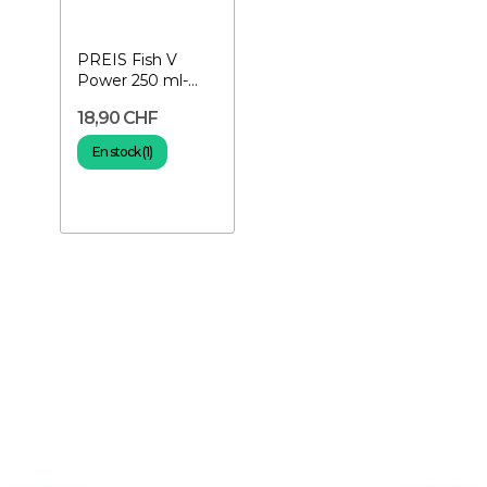
PREIS Fish V
Power 250 ml-
Vitamines pour
18,90 CHF
poissons
En stock (1)