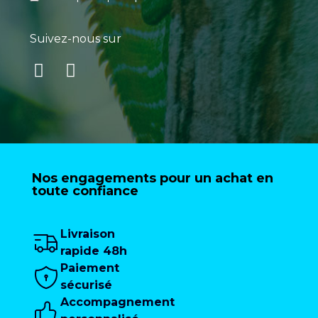
Suivez-nous sur
Nos engagements pour un achat en
toute confiance
Livraison
rapide 48h
Paiement
sécurisé
Accompagnement