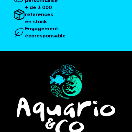
personnalisé
+ de 3 000
références
en stock
Engagement
écoresponsable