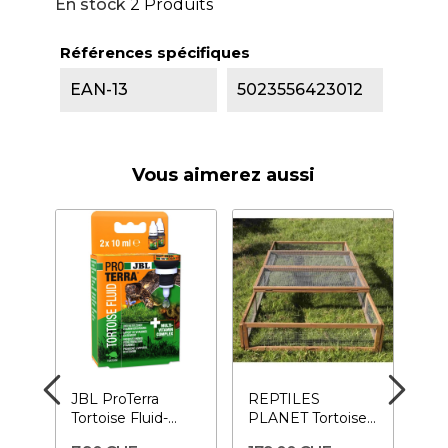
En stock
2 Produits
Références spécifiques
EAN-13
5023556423012
Vous aimerez aussi
pia
JBL ProTerra
REPTILES
K
Tortoise Fluid-
PLANET Tortoise
Tor
Vitamines pour
Park 200x100x25
Ban