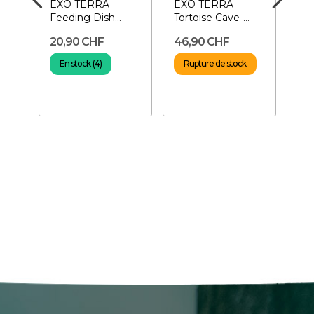
EXO TERRA
EXO TERRA
RE
se
Feeding Dish
Tortoise Cave-
PL
s
Large- Gamelle à
Cachette pour
Par
20,90 CHF
46,90 CHF
49
nourriture pour...
tortue
Bâ
pro
En stock (4)
Rupture de stock
En