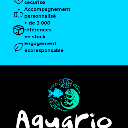
sécurisé
Accompagnement
personnalisé
+ de 3 000
références
en stock
Engagement
écoresponsable