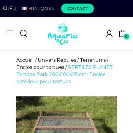
CHF
FRANÇAIS
CONTACT
0
Accueil
Univers Reptiles
Terrariums
Enclos pour tortues
REPTILES PLANET
Tortoise Park 200x100x25 cm- Enclos
extèrieur pour tortues