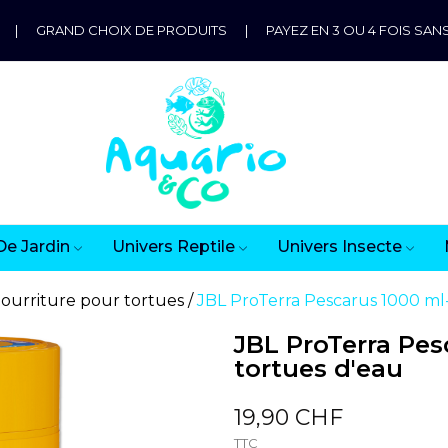
|
GRAND CHOIX DE PRODUITS
|
PAYEZ EN 3 OU 4 FOIS SANS
De Jardin
Univers Reptile
Univers Insecte
ourriture pour tortues
JBL ProTerra Pescarus 1000 ml
JBL ProTerra Pes
tortues d'eau
19,90 CHF
TTC