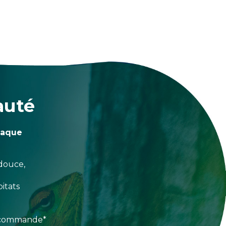
auté
haque
douce,
itats
e commande*