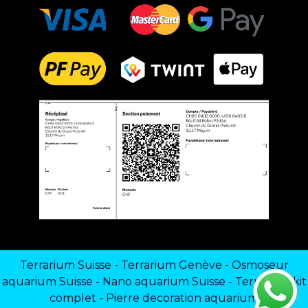
Terrarium Suisse
-
Terrarium Genève
-
Osmoseur
aquarium Suisse
-
Nano aquarium Suisse
-
Terrarium kit
complet
-
Pierre decoration aquarium