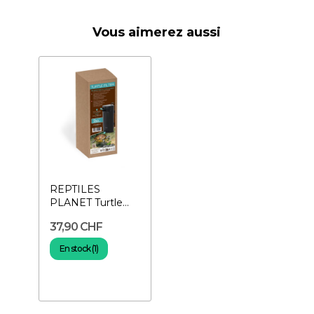
Vous aimerez aussi
REPTILES
PLANET Turtle
Filter - Filtre pour
37,90 CHF
tortue d'eau
En stock (1)