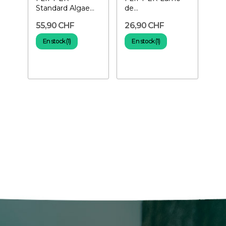
Standard Algae
de
Cleaner- Aimant
Remplacement
55,90 CHF
26,90 CHF
pour aquarium
pour Flipper
Standard
En stock (1)
En stock (1)