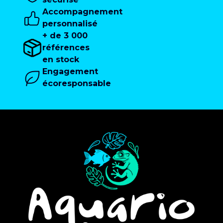
Accompagnement
personnalisé
+ de 3 000
références
en stock
Engagement
écoresponsable