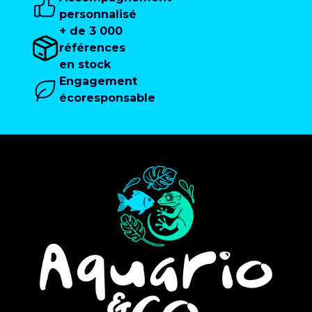
personnalisé
+ de 3 000
références
en stock
Engagement
écoresponsable