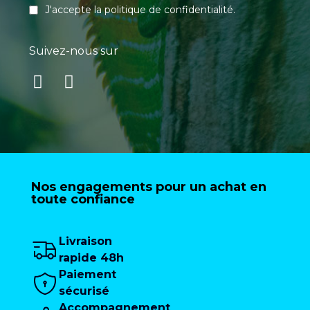
J'accepte la
politique de confidentialité
.
Suivez-nous sur
Nos engagements pour un achat en
toute confiance
Livraison
rapide 48h
Paiement
sécurisé
Accompagnement