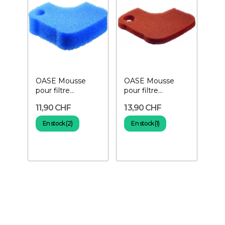
OASE Mousse
OASE Mousse
pour filtre
pour filtre
Biomaster 20 ppi-
Biomaster 30 ppi-
11,90 CHF
13,90 CHF
Bleue
Orange
En stock (2)
En stock (1)