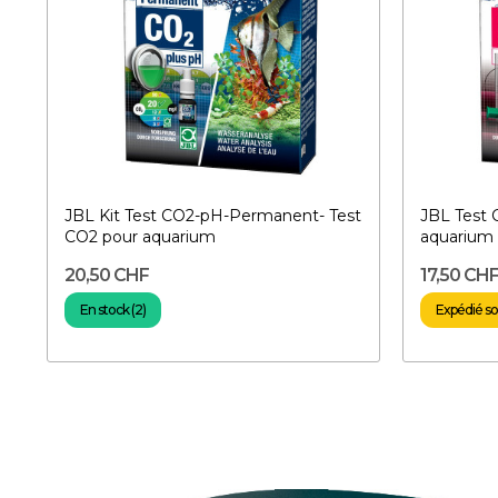
JBL Kit Test CO2-pH-Permanent- Test
JBL Test 
CO2 pour aquarium
aquarium
20,50 CHF
17,50 CH
En stock (2)
Expédié sou