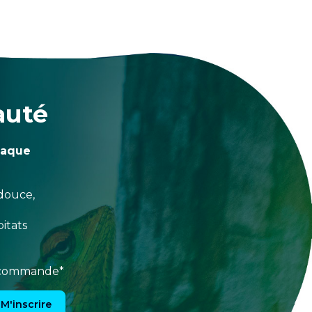
auté
haque
douce,
itats
e commande*
M'inscrire