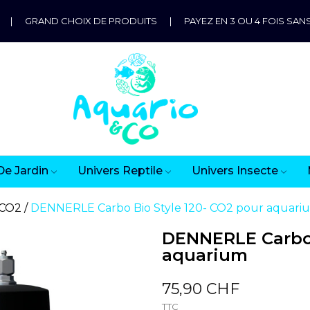
|
GRAND CHOIX DE PRODUITS
|
PAYEZ EN 3 OU 4 FOIS SANS
De Jardin
Univers Reptile
Univers Insecte
 CO2
DENNERLE Carbo Bio Style 120- CO2 pour aquari
DENNERLE Carbo 
aquarium
75,90 CHF
TTC