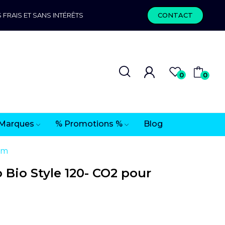
 FRAIS ET SANS INTÉRÊTS
CONTACT
0
0
Marques
% Promotions %
Blog
um
Bio Style 120- CO2 pour