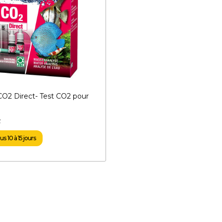
CO2 Direct- Test CO2 pour
F
s 10 à 15 jours