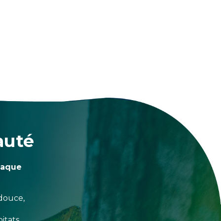
auté
haque
douce,
itats