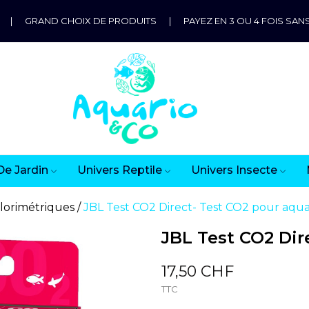
|
GRAND CHOIX DE PRODUITS
|
PAYEZ EN 3 OU 4 FOIS SANS
De Jardin
Univers Reptile
Univers Insecte
olorimétriques
JBL Test CO2 Direct- Test CO2 pour aqu
JBL Test CO2 Dir
17,50 CHF
TTC