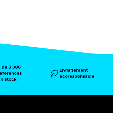
+ de 3 000
Engagement
références
écoresponsable
en stock