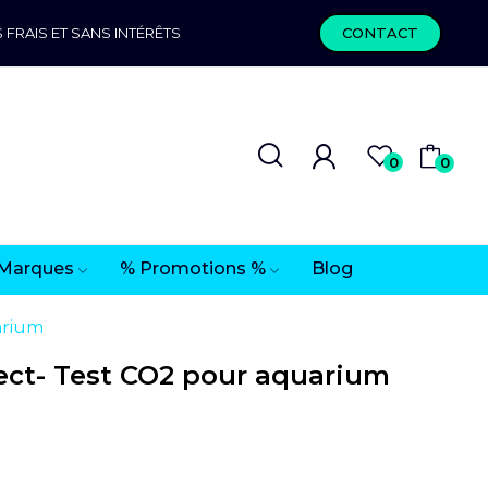
 FRAIS ET SANS INTÉRÊTS
CONTACT
0
0
Marques
% Promotions %
Blog
arium
ect- Test CO2 pour aquarium