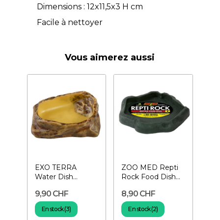
Dimensions : 12x11,5x3 H cm
Facile à nettoyer
Vous aimerez aussi
EXO TERRA
ZOO MED Repti
Water Dish
Rock Food Dish
Medium- Gamelle
Medium- Gamelle
9,90 CHF
8,90 CHF
à eau pour reptiles
pour reptiles
En stock (3)
En stock (2)