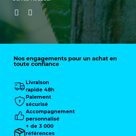
Nos engagements pour un achat en
toute confiance
Livraison
rapide 48h
Paiement
sécurisé
Accompagnement
personnalisé
+ de 3 000
références