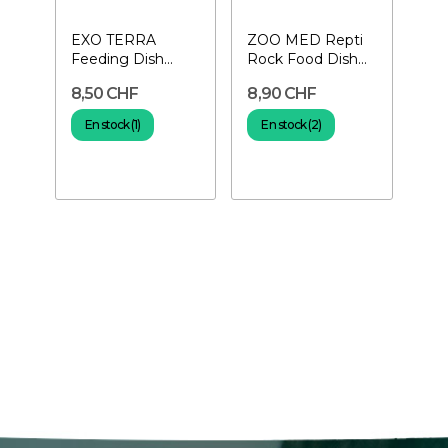
EXO TERRA
ZOO MED Repti
Feeding Dish
Rock Food Dish
Small- Gamelle à
Medium- Gamelle
8,50 CHF
8,90 CHF
nourriture pour...
pour reptiles
En stock (1)
En stock (2)