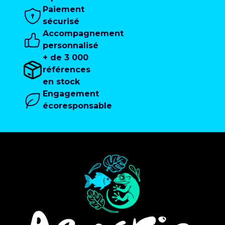
Paiement
sécurisé
Accompagnement
personnalisé
+ de 3 000
références
en stock
Engagement
écoresponsable