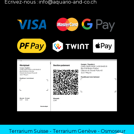
Ecrivez-nous :
info@aquario-and-co.ch
Terrarium Suisse
-
Terrarium Genève
-
Osmoseur