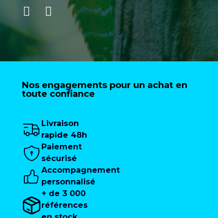
Nos engagements pour un achat en
toute confiance
Livraison
rapide 48h
Paiement
sécurisé
Accompagnement
personnalisé
+ de 3 000
références
en stock