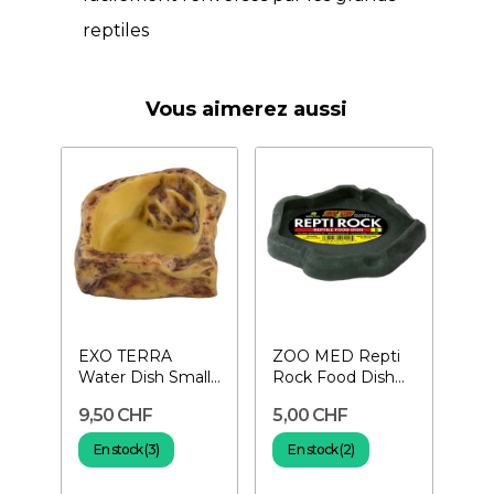
reptiles
Vous aimerez aussi
EXO TERRA
ZOO MED Repti
Water Dish Small-
Rock Food Dish
Gamelle à eau
Small- Gamelle
9,50 CHF
5,00 CHF
pour reptiles
pour reptiles
En stock (3)
En stock (2)