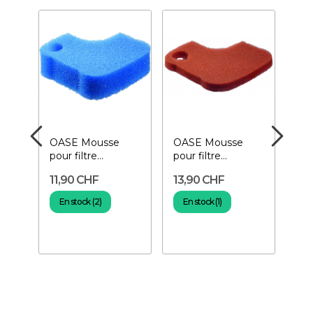
OASE Mousse
OASE Mousse
OA
tre
pour filtre
pour filtre
Mou
pi-
Biomaster 20 ppi-
Biomaster 30 ppi-
Bio
11,90 CHF
13,90 CHF
16
Bleue
Orange
Noi
En stock (2)
En stock (1)
E