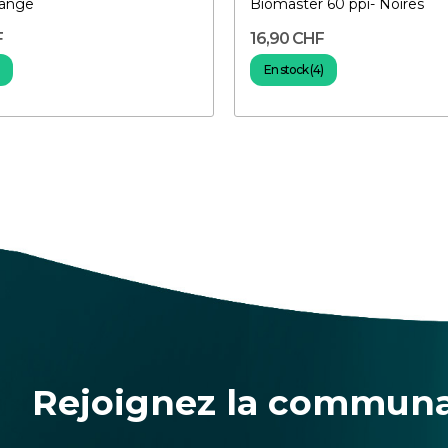
range
Biomaster 60 ppi- Noires
F
16,90 CHF
En stock (4)
Rejoignez la commun