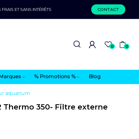
 FRAIS ET SANS INTÉRÊTS
CONTACT
0
0
Marques
% Promotions %
Blog
ur aquarium
Thermo 350- Filtre externe