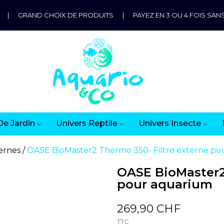
|
GRAND CHOIX DE PRODUITS
|
PAYEZ EN 3 OU 4 FOIS SANS
De Jardin
Univers Reptile
Univers Insecte
ternes
OASE BioMaster2 Thermo 350- Filtre externe po
OASE BioMaster2 
pour aquarium
269,90 CHF
TTC