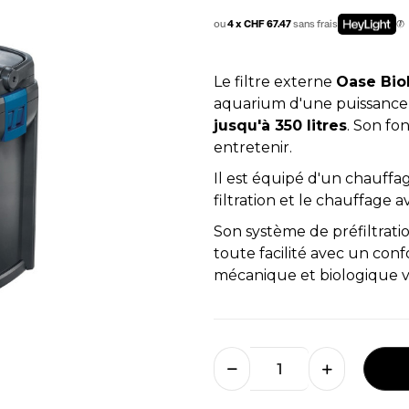
ou
4 x CHF 67.47
sans frais
Le filtre externe
Oase Bio
aquarium d'une puissanc
jusqu'à 350 litres
. Son fon
entretenir.
Il est équipé d'un chauff
filtration et le chauffage a
Son système de préfiltrat
toute facilité avec un confo
mécanique et biologique v