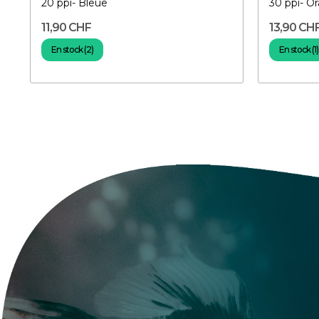
20 ppi- Bleue
30 ppi- O
11,90 CHF
13,90 CH
En stock (2)
En stock (1)