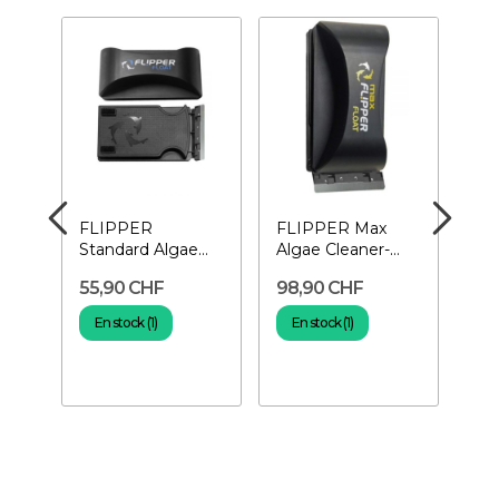
FLIPPER
FLIPPER Max
FL
Standard Algae
Algae Cleaner-
De
pe
Cleaner- Aimant
Aimant pour
Lo
55,90 CHF
98,90 CHF
36
pour aquarium
aquarium
aq
En stock (1)
En stock (1)
En