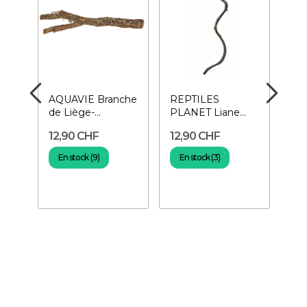
cal
AQUAVIE Branche
REPTILES
ZO
de Liège-
PLANET Liane
Bar
Décoration pour
naturelle 60-80
Sub
12,90 CHF
12,90 CHF
29
terrarium
cm- Décoration
ter
pour...
En stock (9)
En stock (3)
E