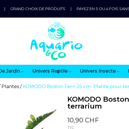
|
GRAND CHOIX DE PRODUITS
|
PAYEZ EN 3 OU 4 FOIS SANS
De Jardin
Univers Reptile
Univers Insecte
Plantes
KOMODO Boston Fern 25 cm- Plante pour te
KOMODO Boston F
terrarium
10,90 CHF
TTC