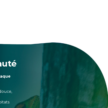
auté
haque
douce,
itats