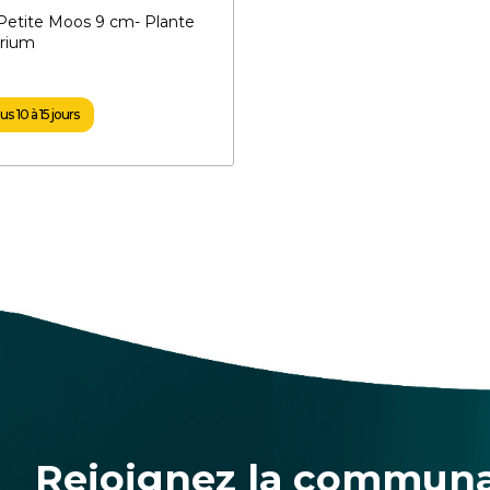
etite Moos 9 cm- Plante
arium
s 10 à 15 jours
Rejoignez la commun