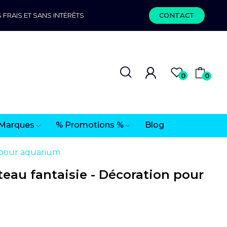
 FRAIS ET SANS INTÉRÊTS
CONTACT
0
0
Marques
% Promotions %
Blog
n pour aquarium
eau fantaisie - Décoration pour