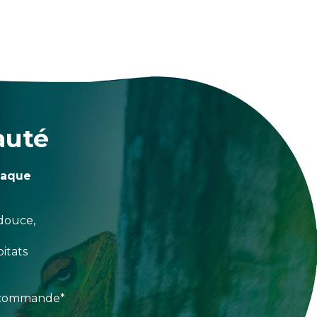
auté
haque
douce,
itats
e commande*