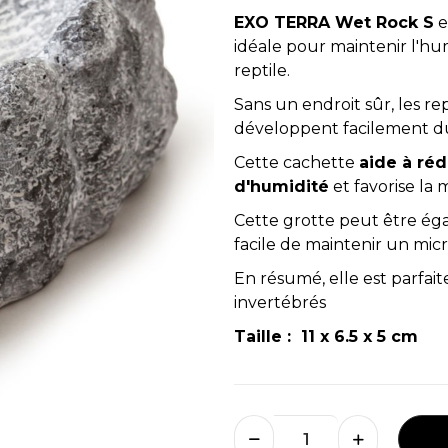
EXO TERRA Wet Rock S
e
idéale pour maintenir l'hum
reptile.
Sans un endroit sûr, les rep
développent facilement du s
Cette cachette
aide à réd
d'humidité
et favorise la 
Cette grotte peut être éga
facile de maintenir un mic
En résumé, elle est parfaite
invertébrés
Taille : 11 x 6.5 x 5 cm