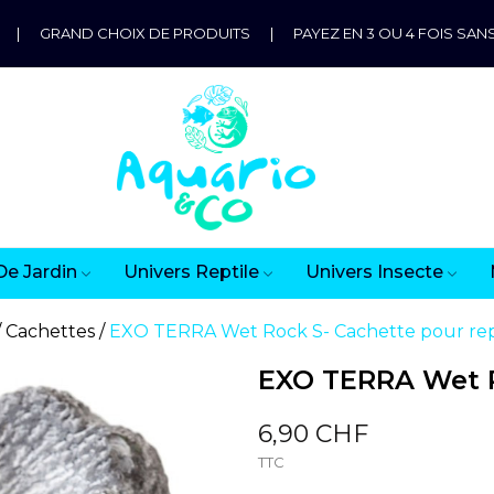
|
GRAND CHOIX DE PRODUITS
|
PAYEZ EN 3 OU 4 FOIS SANS
De Jardin
Univers Reptile
Univers Insecte
Cachettes
EXO TERRA Wet Rock S- Cachette pour rep
EXO TERRA Wet R
6,90 CHF
TTC