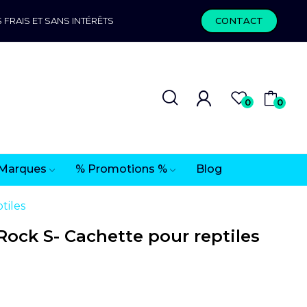
 FRAIS ET SANS INTÉRÊTS
CONTACT
0
0
Marques
% Promotions %
Blog
tiles
ock S- Cachette pour reptiles