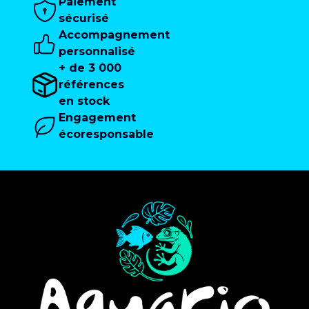
Paiement
sécurisé
Accompagnement
personnalisé
+ de 3 000
références
en stock
Engagement
écoresponsable