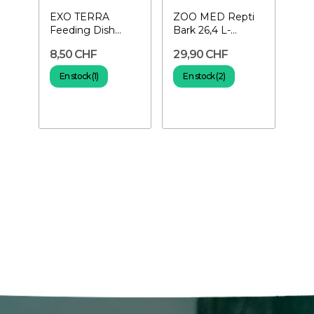
EXO TERRA
ZOO MED Repti
Feeding Dish
Bark 26,4 L-
Small- Gamelle à
Substrat pour
8,50 CHF
29,90 CHF
nourriture pour...
terrarium
En stock (1)
En stock (2)