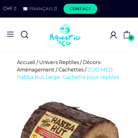
CHF
FRANÇAIS
CONTACT
0
Accueil
Univers Reptiles
Décors-
Aménagement
Cachettes
ZOO MED
Habba Hut Large- Cachette pour reptiles