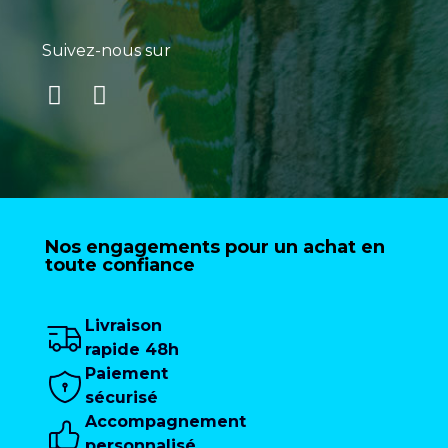
Suivez-nous sur
Nos engagements pour un achat en
toute confiance
Livraison
rapide 48h
Paiement
sécurisé
Accompagnement
personnalisé