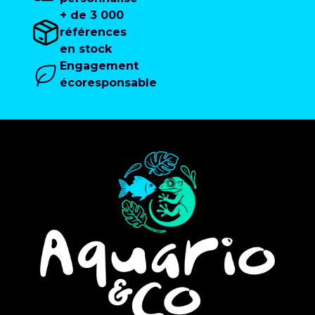
+ de 3 000
références
en stock
Engagement
écoresponsable