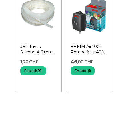
JBL Tuyau
EHEIM Air400-
Silicone 4-6 mm
Pompe à air 400
au mètre- Tuyau
L/H
1,20 CHF
46,00 CHF
pour aquarium
En stock (10)
En stock (1)