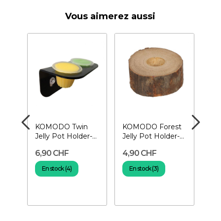
Vous aimerez aussi
Mix
KOMODO Twin
KOMODO Forest
DDI
 gr-
Jelly Pot Holder-
Jelly Pot Holder-
Lan
r
Support double
Support pour jelly
Nou
6,90 CHF
4,90 CHF
13
pour jelly
ge
En stock (4)
En stock (3)
En