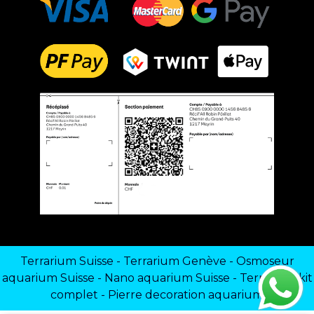
Terrarium Suisse
-
Terrarium Genève
-
Osmoseur
aquarium Suisse
-
Nano aquarium Suisse
-
Terrarium kit
complet
-
Pierre decoration aquarium