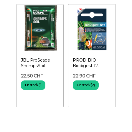
JBL ProScape
PRODIBIO
ShrimpsSoil
Biodigest 12
Brown 3 L- Sol
ampoules-
22,50 CHF
22,90 CHF
technique pour...
Bactéries pour
aquarium
En stock (1)
En stock (2)