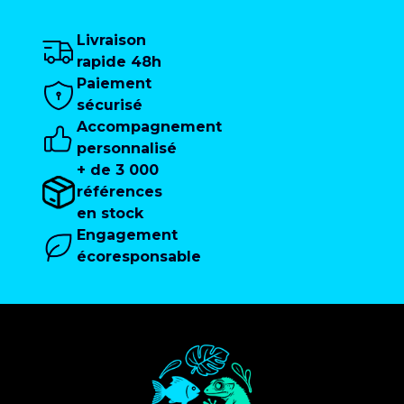
Livraison
rapide 48h
Paiement
sécurisé
Accompagnement
personnalisé
+ de 3 000
références
en stock
Engagement
écoresponsable