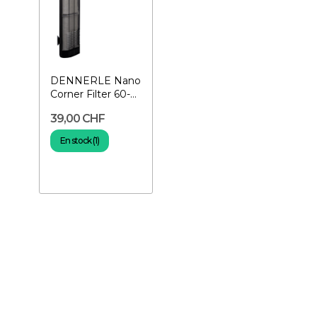
DENNERLE Nano
Corner Filter 60-
Filtre d'angle
39,00 CHF
intérieur
En stock (1)