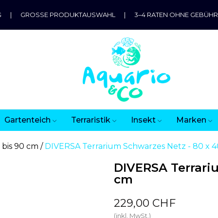
G
|
GROSSE PRODUKTAUSWAHL
|
3–4 RATEN OHNE GEBÜH
Gartenteich
Terraristik
Insekt
Marken
 bis 90 cm
DIVERSA Terrarium Schwarzes Netz - 80 x 4
DIVERSA Terrariu
cm
229,00 CHF
(inkl. MwSt.)