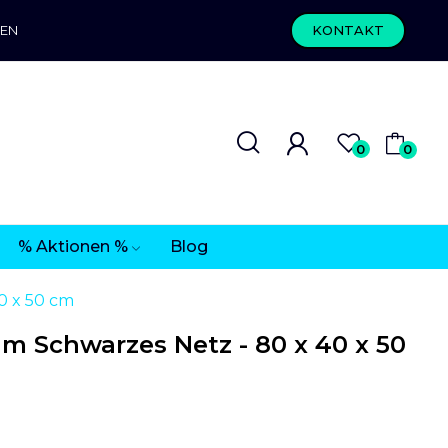
REN
KONTAKT
0
0
% Aktionen %
Blog
0 x 50 cm
m Schwarzes Netz - 80 x 40 x 50