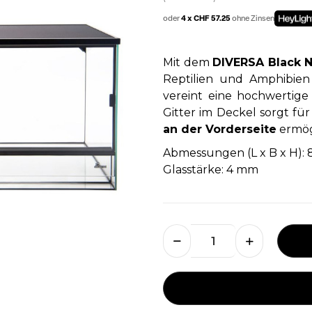
oder
4 x CHF 57.25
ohne Zinsen
Mit dem
DIVERSA Black N
Reptilien und Amphibien
vereint eine hochwertige
Gitter im Deckel sorgt fü
an der Vorderseite
ermög
Abmessungen (L x B x H): 
Glasstärke: 4 mm