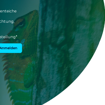
tenteiche
uchtung,
stellung*
Anmelden