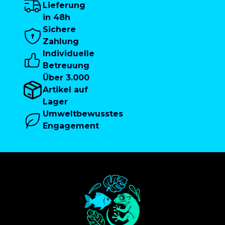
Lieferung
in 48h
Sichere
Zahlung
Individuelle
Betreuung
Über 3.000
Artikel auf
Lager
Umweltbewusstes
Engagement