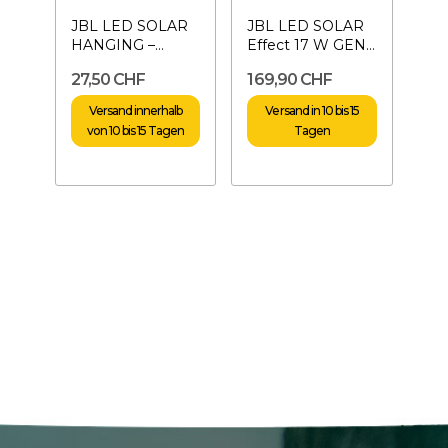
JBL LED SOLAR
JBL LED SOLAR
HANGING –
Effect 17 W GEN2
Kabelaufhängung
- LED-
27,50 CHF
169,90 CHF
Beleuchtung 85
cm
Versand innerhalb
Versand in 10 bis 15
von 10 bis 15 Tagen
Tagen