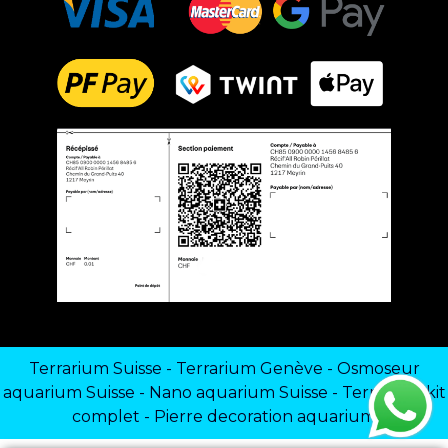
Terrarium Suisse
-
Terrarium Genève
-
Osmoseur
aquarium Suisse
-
Nano aquarium Suisse
-
Terrarium kit
complet
-
Pierre decoration aquarium