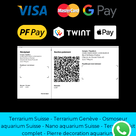
Terrarium Suisse
-
Terrarium Genève
-
Osmoseur
aquarium Suisse
-
Nano aquarium Suisse
-
Terrarium kit
complet
-
Pierre decoration aquarium