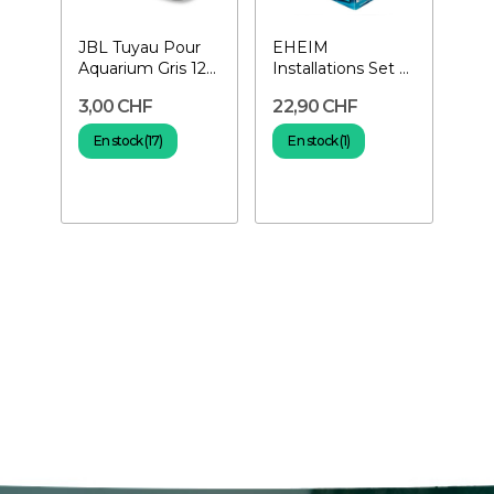
JBL Tuyau Pour
EHEIM
Aquarium Gris 12-
Installations Set 2-
16 mm au mètre
Pour tuyau 12-16
3,00 CHF
22,90 CHF
mm
En stock (17)
En stock (1)