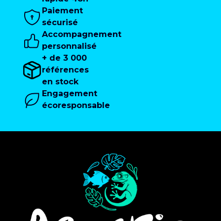
Paiement
sécurisé
Accompagnement
personnalisé
+ de 3 000
références
en stock
Engagement
écoresponsable