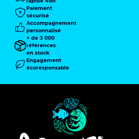
rapide 48h
Paiement
sécurisé
Accompagnement
personnalisé
+ de 3 000
références
en stock
Engagement
écoresponsable