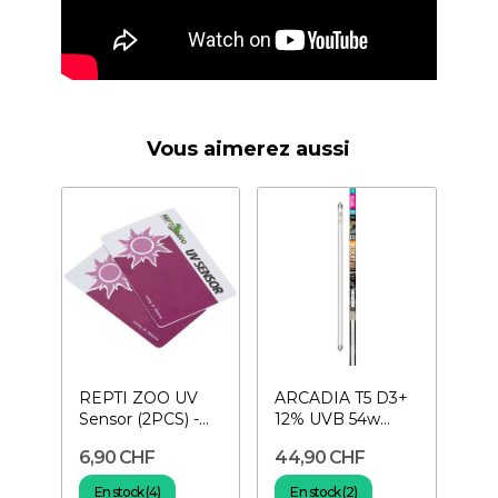
Vous aimerez aussi
REPTI ZOO UV
ARCADIA T5 D3+
Sensor (2PCS) -
12% UVB 54w
Testeur de lampe
Desert- Tube
6,90 CHF
44,90 CHF
UV
néon 115 cm
pour...
En stock (4)
En stock (2)