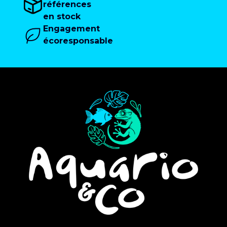
références
en stock
Engagement
écoresponsable