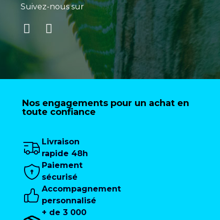
Suivez-nous sur
Nos engagements pour un achat en
toute confiance
Livraison
rapide 48h
Paiement
sécurisé
Accompagnement
personnalisé
+ de 3 000