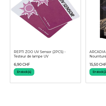
REPTI ZOO UV Sensor (2PCS) -
ARCADIA E
Testeur de lampe UV
Nourritur
6,90 CHF
15,50 CH
En stock (4)
En stock (2