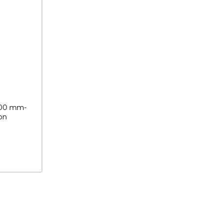
00 mm-
on