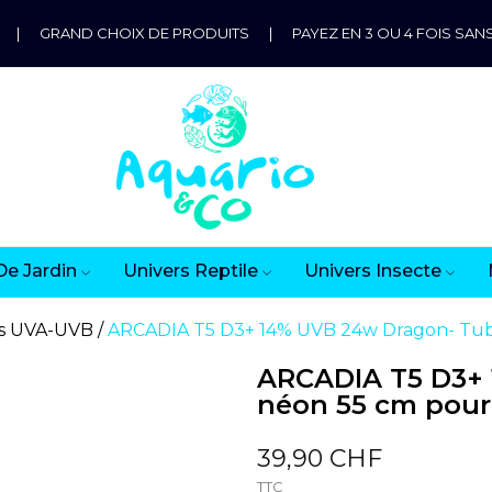
|
GRAND CHOIX DE PRODUITS
|
PAYEZ EN 3 OU 4 FOIS SANS
De Jardin
Univers Reptile
Univers Insecte
s UVA-UVB
ARCADIA T5 D3+ 14% UVB 24w Dragon- Tube
ARCADIA T5 D3+
néon 55 cm pour 
39,90 CHF
TTC