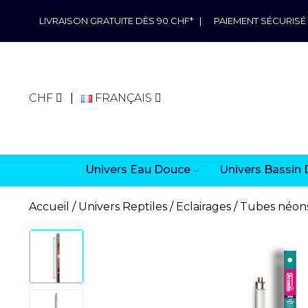
LIVRAISON GRATUITE DÈS 90 CHF*
|
PAIEMENT SÉCURISÉ
CHF
FRANÇAIS
Univers Eau Douce
Univers Bassin 
Accueil
Univers Reptiles
Eclairages
Tubes néon