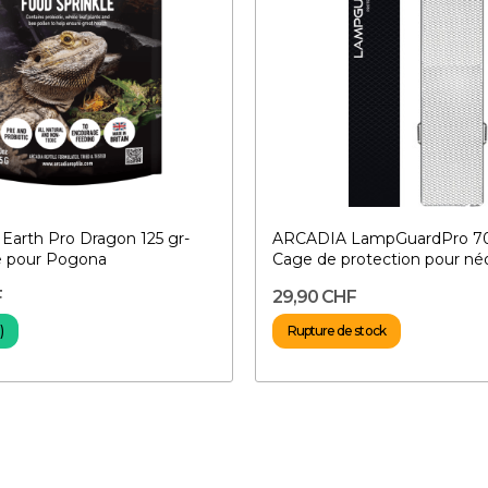
arth Pro Dragon 125 gr-
ARCADIA LampGuardPro 7
e pour Pogona
Cage de protection pour né
F
29,90 CHF
)
Rupture de stock