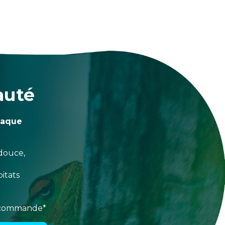
auté
haque
douce,
itats
e commande*