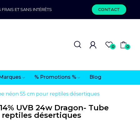
 FRAIS ET SANS INTÉRÊTS
CONTACT
0
0
Marques
% Promotions %
Blog
 néon 55 cm pour reptiles désertiques
 14% UVB 24w Dragon- Tube
reptiles désertiques