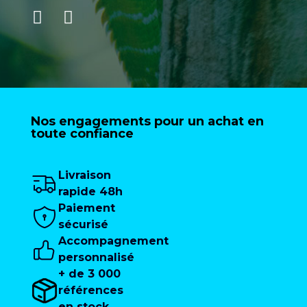
Nos engagements pour un achat en
toute confiance
Livraison
rapide 48h
Paiement
sécurisé
Accompagnement
personnalisé
+ de 3 000
références
en stock