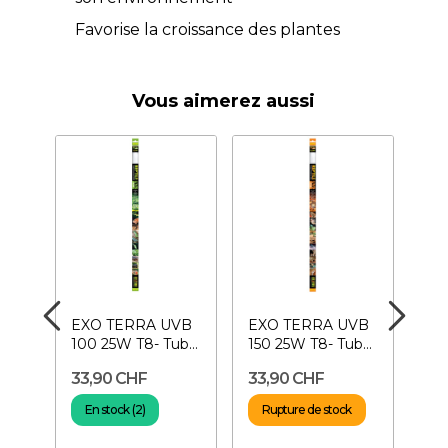
Favorise la croissance des plantes
Vous aimerez aussi
EXO TERRA UVB
EXO TERRA UVB
RE
100 25W T8- Tube
150 25W T8- Tube
SY
ast
néon 75 cm pour
néon 75 cm pour
Ele
33,90 CHF
33,90 CHF
44,
r
reptiles...
reptiles...
25
22
0%
né
En stock (2)
Rupture de stock
En