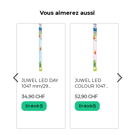
Vous aimerez aussi
JUWEL LED DAY
JUWEL LED
Min
1047 mm/29
COLOUR 1047
heu
r
Watt- Tube LED
mm/21 Watt-
Pr
34,90 CHF
52,90 CHF
9,
Tube LED
ma
En stock (1)
En stock (1)
E