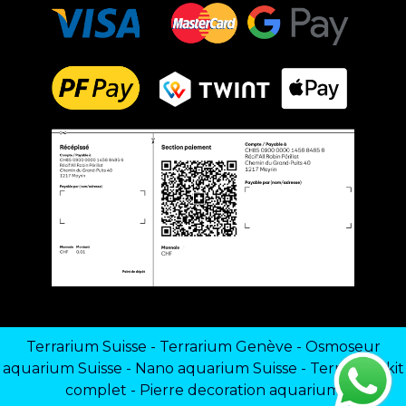
Terrarium Suisse
-
Terrarium Genève
-
Osmoseur
aquarium Suisse
-
Nano aquarium Suisse
-
Terrarium kit
complet
-
Pierre decoration aquarium