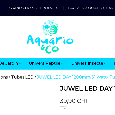
|
GRAND CHOIX DE PRODUITS
|
PAYEZ EN 3 OU 4 FOIS SANS
De Jardin
Univers Reptile
Univers Insecte
éons
Tubes LED
JUWEL LED DAY 1200mm/31 Watt- T
JUWEL LED DAY 
39,90 CHF
TTC