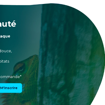
auté
haque
douce,
itats
e commande*
M'inscrire