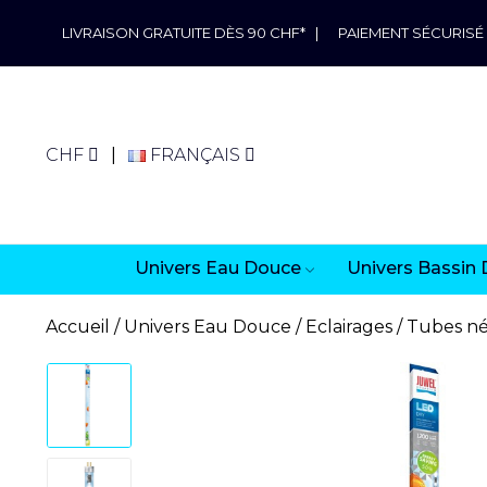
LIVRAISON GRATUITE DÈS 90 CHF*
|
PAIEMENT SÉCURISÉ
CHF
FRANÇAIS
Univers Eau Douce
Univers Bassin 
Accueil
Univers Eau Douce
Eclairages
Tubes n