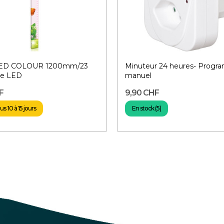
ED COLOUR 1200mm/23
Minuteur 24 heures- Progr
be LED
manuel
F
9,90 CHF
s 10 à 15 jours
En stock (5)