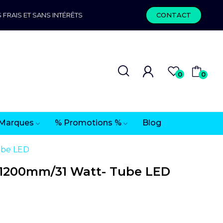
 FRAIS ET SANS INTÉRÊTS
CONTACT
0
0
Marques
% Promotions %
Blog
ube LED
1200mm/31 Watt- Tube LED